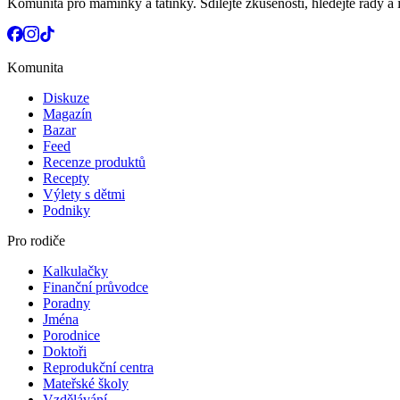
Komunita pro maminky a tatínky. Sdílejte zkušenosti, hledejte rady a i
Komunita
Diskuze
Magazín
Bazar
Feed
Recenze produktů
Recepty
Výlety s dětmi
Podniky
Pro rodiče
Kalkulačky
Finanční průvodce
Poradny
Jména
Porodnice
Doktoři
Reprodukční centra
Mateřské školy
Vzdělávání