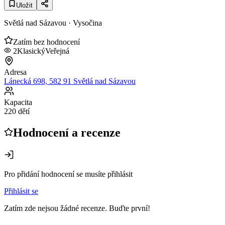
Uložit
Světlá nad Sázavou
· Vysočina
Zatím bez hodnocení
2
Klasický
Veřejná
Adresa
Lánecká 698, 582 91 Světlá nad Sázavou
Kapacita
220 dětí
Hodnocení a recenze
Pro přidání hodnocení se musíte přihlásit
Přihlásit se
Zatím zde nejsou žádné recenze. Buďte první!