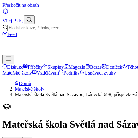
Přeskočit na obsah
Vítej Baby
Feed
Diskuze
Příběhy
Skupiny
Magazín
Bazar
Deníček
Těhot
Mateřské školy
Vzdělávání
Podniky
Uspávací zvuky
Domů
Mateřské školy
Mateřská škola Světlá nad Sázavou, Lánecká 698, příspěvková
Mateřská škola Světlá nad Sáza