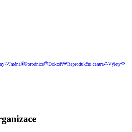
ny
Jména
Porodnice
Doktoři
Reprodukční centra
Výlety
rganizace