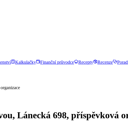
enství
Kalkulačky
Finanční průvodce
Recepty
Recenze
Porad
 organizace
vou, Lánecká 698, příspěvková o