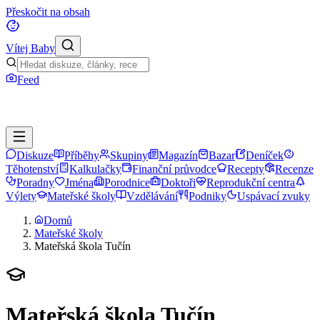
Přeskočit na obsah
Vítej Baby
Feed
Diskuze
Příběhy
Skupiny
Magazín
Bazar
Deníček
Těhotenství
Kalkulačky
Finanční průvodce
Recepty
Recenze
Poradny
Jména
Porodnice
Doktoři
Reprodukční centra
Výlety
Mateřské školy
Vzdělávání
Podniky
Uspávací zvuky
Domů
Mateřské školy
Mateřská škola Tučín
Mateřská škola Tučín