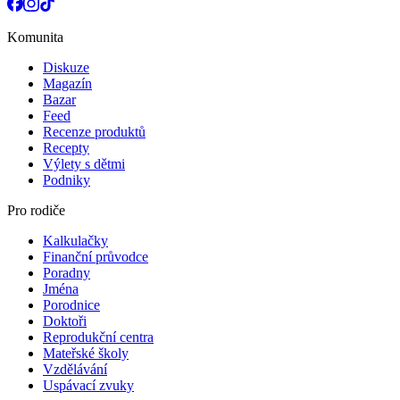
Komunita
Diskuze
Magazín
Bazar
Feed
Recenze produktů
Recepty
Výlety s dětmi
Podniky
Pro rodiče
Kalkulačky
Finanční průvodce
Poradny
Jména
Porodnice
Doktoři
Reprodukční centra
Mateřské školy
Vzdělávání
Uspávací zvuky