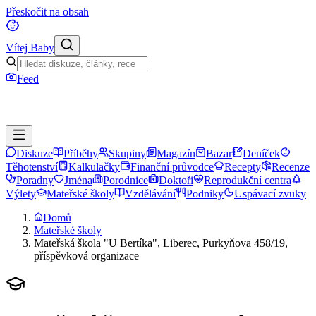
Přeskočit na obsah
Vítej Baby
Feed
Diskuze
Příběhy
Skupiny
Magazín
Bazar
Deníček
Těhotenství
Kalkulačky
Finanční průvodce
Recepty
Recenze
Poradny
Jména
Porodnice
Doktoři
Reprodukční centra
Výlety
Mateřské školy
Vzdělávání
Podniky
Uspávací zvuky
Domů
Mateřské školy
Mateřská škola "U Bertíka", Liberec, Purkyňova 458/19,
příspěvková organizace