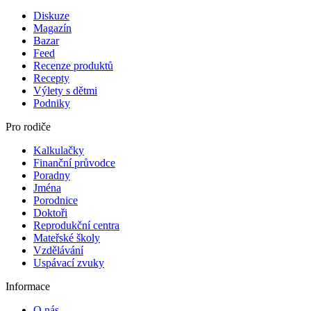
Diskuze
Magazín
Bazar
Feed
Recenze produktů
Recepty
Výlety s dětmi
Podniky
Pro rodiče
Kalkulačky
Finanční průvodce
Poradny
Jména
Porodnice
Doktoři
Reprodukční centra
Mateřské školy
Vzdělávání
Uspávací zvuky
Informace
O nás