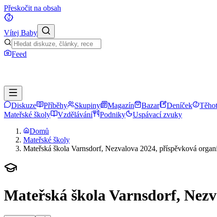
Přeskočit na obsah
Vítej Baby
Feed
Diskuze
Příběhy
Skupiny
Magazín
Bazar
Deníček
Těhot
Mateřské školy
Vzdělávání
Podniky
Uspávací zvuky
Domů
Mateřské školy
Mateřská škola Varnsdorf, Nezvalova 2024, příspěvková organ
Mateřská škola Varnsdorf, Nezv