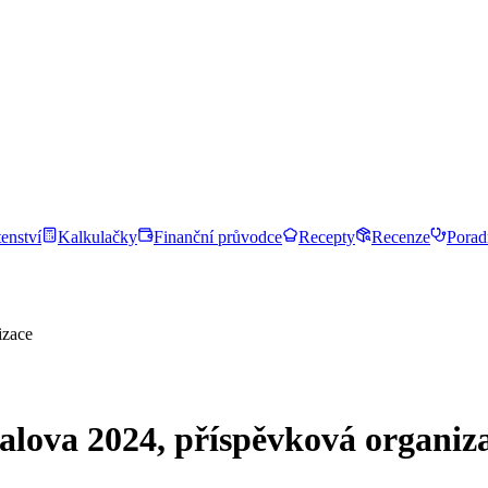
enství
Kalkulačky
Finanční průvodce
Recepty
Recenze
Porad
izace
alova 2024, příspěvková organiz