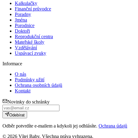
Kalkulačky
Finanční průvodce
Poradny
Jména
Porodnice
Doktoři
Reprodukční centra
Mateřské školy
Vzdělávání
Uspávací zvuky
Informace
O nás
Podmínky užití
Ochrana osobních údajů
Kontakt
Novinky do schránky
Odebírat
Odběr potvrdíte e-mailem a kdykoli jej odhlásíte.
Ochrana údajů
©
2026
Vítej Baby. Všechna práva vyhrazena.