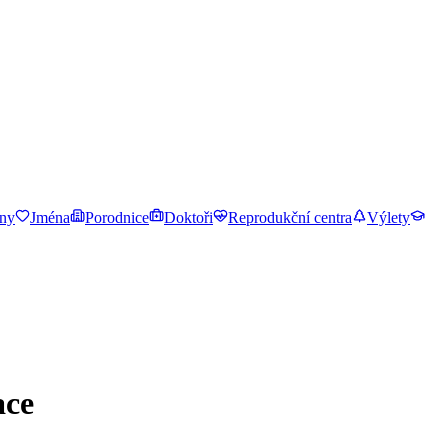
ny
Jména
Porodnice
Doktoři
Reprodukční centra
Výlety
ace