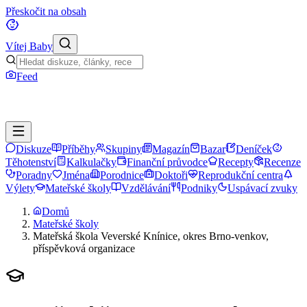
Přeskočit na obsah
Vítej Baby
Feed
Diskuze
Příběhy
Skupiny
Magazín
Bazar
Deníček
Těhotenství
Kalkulačky
Finanční průvodce
Recepty
Recenze
Poradny
Jména
Porodnice
Doktoři
Reprodukční centra
Výlety
Mateřské školy
Vzdělávání
Podniky
Uspávací zvuky
Domů
Mateřské školy
Mateřská škola Veverské Knínice, okres Brno-venkov,
příspěvková organizace