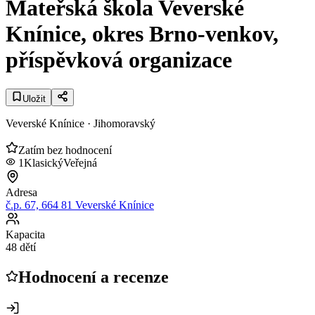
Mateřská škola Veverské
Knínice, okres Brno-venkov,
příspěvková organizace
Uložit
Veverské Knínice
· Jihomoravský
Zatím bez hodnocení
1
Klasický
Veřejná
Adresa
č.p. 67, 664 81 Veverské Knínice
Kapacita
48 dětí
Hodnocení a recenze