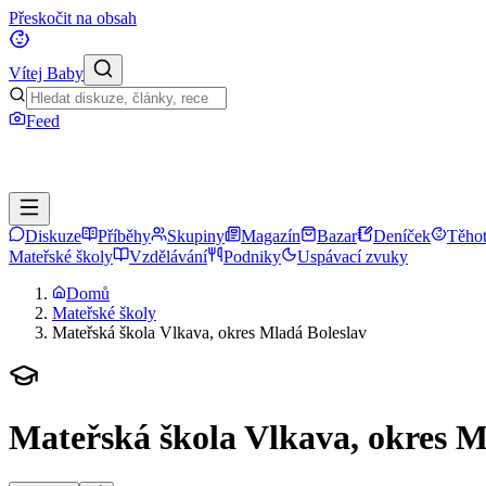
Přeskočit na obsah
Vítej Baby
Feed
Diskuze
Příběhy
Skupiny
Magazín
Bazar
Deníček
Těhot
Mateřské školy
Vzdělávání
Podniky
Uspávací zvuky
Domů
Mateřské školy
Mateřská škola Vlkava, okres Mladá Boleslav
Mateřská škola Vlkava, okres M