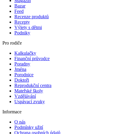
Magazín
Bazar
Feed
Recenze produktů
Recepty
Výlety s dětmi
Podniky
Pro rodiče
Kalkulačky
Finanční průvodce
Poradny
Jména
Porodnice
Doktoři
Reprodukční centra
Mateřské školy
Vzdělávání
Uspávací zvuky
Informace
O nás
Podmínky užití
Ochrana osobních údajů