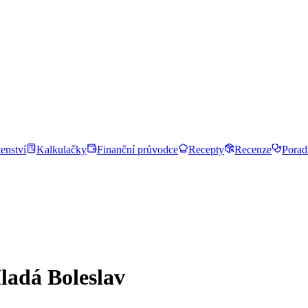
enství
Kalkulačky
Finanční průvodce
Recepty
Recenze
Porad
ladá Boleslav