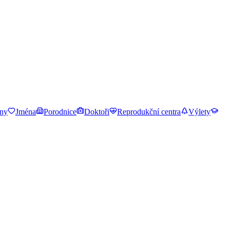
ny
Jména
Porodnice
Doktoři
Reprodukční centra
Výlety