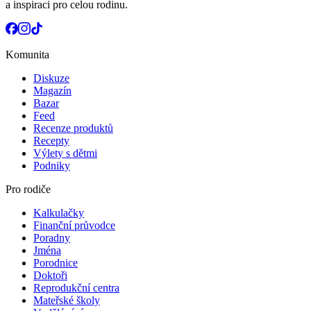
a inspiraci pro celou rodinu.
Komunita
Diskuze
Magazín
Bazar
Feed
Recenze produktů
Recepty
Výlety s dětmi
Podniky
Pro rodiče
Kalkulačky
Finanční průvodce
Poradny
Jména
Porodnice
Doktoři
Reprodukční centra
Mateřské školy