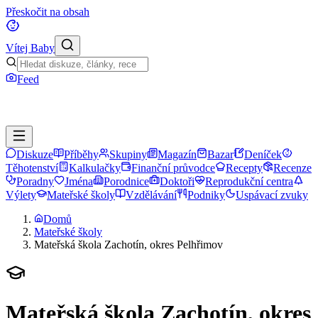
Přeskočit na obsah
Vítej Baby
Feed
Diskuze
Příběhy
Skupiny
Magazín
Bazar
Deníček
Těhotenství
Kalkulačky
Finanční průvodce
Recepty
Recenze
Poradny
Jména
Porodnice
Doktoři
Reprodukční centra
Výlety
Mateřské školy
Vzdělávání
Podniky
Uspávací zvuky
Domů
Mateřské školy
Mateřská škola Zachotín, okres Pelhřimov
Mateřská škola Zachotín, okres