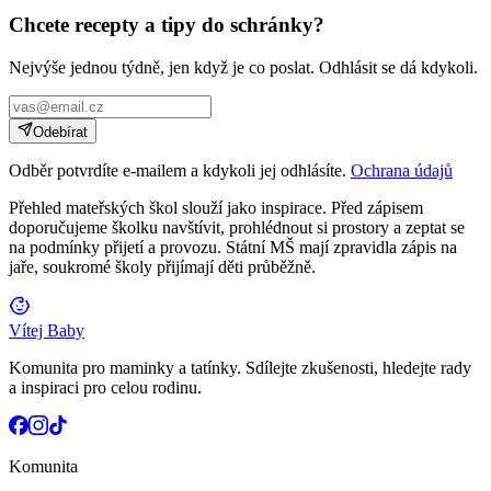
Chcete recepty a tipy do schránky?
Nejvýše jednou týdně, jen když je co poslat. Odhlásit se dá kdykoli.
Odebírat
Odběr potvrdíte e-mailem a kdykoli jej odhlásíte.
Ochrana údajů
Přehled mateřských škol slouží jako inspirace. Před zápisem
doporučujeme školku navštívit, prohlédnout si prostory a zeptat se
na podmínky přijetí a provozu. Státní MŠ mají zpravidla zápis na
jaře, soukromé školy přijímají děti průběžně.
Vítej Baby
Komunita pro maminky a tatínky. Sdílejte zkušenosti, hledejte rady
a inspiraci pro celou rodinu.
Komunita