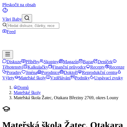
Přeskočit na obsah
Vítej Baby
Feed
Diskuze
Příběhy
Skupiny
Magazín
Bazar
Deníček
Těhotenství
Kalkulačky
Finanční průvodce
Recepty
Recenze
Poradny
Jména
Porodnice
Doktoři
Reprodukční centra
Výlety
Mateřské školy
Vzdělávání
Podniky
Uspávací zvuky
Domů
Mateřské školy
Mateřská škola Žatec, Otakara Březiny 2769, okres Louny
Mateřská škola Žatec, Otakara