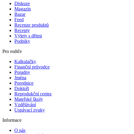
Diskuze
Magazín
Bazar
Feed
Recenze produktů
Recepty
Výlety s dětmi
Podniky
Pro rodiče
Kalkulačky
Finanční průvodce
Poradny
Jména
Porodnice
Doktoři
Reprodukční centra
Mateřské školy
Vzdělávání
Uspávací zvuky
Informace
O nás