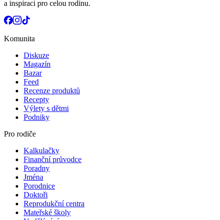
a inspiraci pro celou rodinu.
Komunita
Diskuze
Magazín
Bazar
Feed
Recenze produktů
Recepty
Výlety s dětmi
Podniky
Pro rodiče
Kalkulačky
Finanční průvodce
Poradny
Jména
Porodnice
Doktoři
Reprodukční centra
Mateřské školy