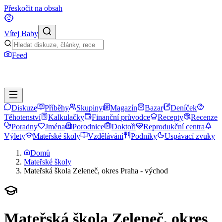
Přeskočit na obsah
Vítej Baby
Feed
Diskuze
Příběhy
Skupiny
Magazín
Bazar
Deníček
Těhotenství
Kalkulačky
Finanční průvodce
Recepty
Recenze
Poradny
Jména
Porodnice
Doktoři
Reprodukční centra
Výlety
Mateřské školy
Vzdělávání
Podniky
Uspávací zvuky
Domů
Mateřské školy
Mateřská škola Zeleneč, okres Praha - východ
Mateřská škola Zeleneč, okres