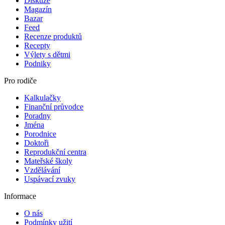
Diskuze
Magazín
Bazar
Feed
Recenze produktů
Recepty
Výlety s dětmi
Podniky
Pro rodiče
Kalkulačky
Finanční průvodce
Poradny
Jména
Porodnice
Doktoři
Reprodukční centra
Mateřské školy
Vzdělávání
Uspávací zvuky
Informace
O nás
Podmínky užití