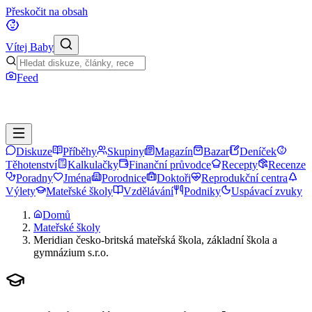
Přeskočit na obsah
Vítej Baby
Feed
Diskuze
Příběhy
Skupiny
Magazín
Bazar
Deníček
Těhotenství
Kalkulačky
Finanční průvodce
Recepty
Recenze
Poradny
Jména
Porodnice
Doktoři
Reprodukční centra
Výlety
Mateřské školy
Vzdělávání
Podniky
Uspávací zvuky
Domů
Mateřské školy
Meridian česko-britská mateřská škola, základní škola a
gymnázium s.r.o.