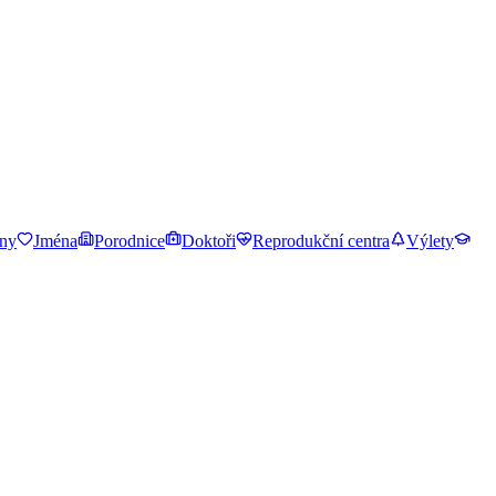
ny
Jména
Porodnice
Doktoři
Reprodukční centra
Výlety