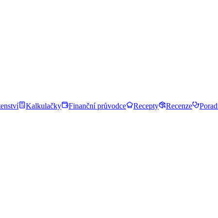
enství
Kalkulačky
Finanční průvodce
Recepty
Recenze
Porad