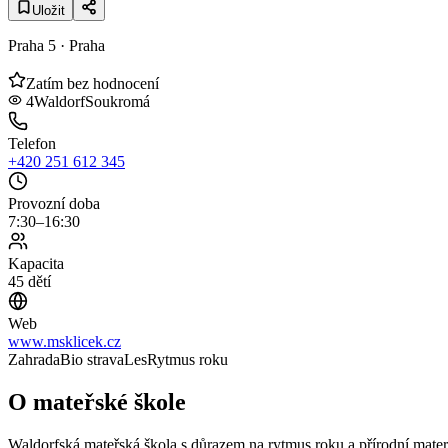
Uložit
Praha 5
· Praha
Zatím bez hodnocení
4
Waldorf
Soukromá
Telefon
+420 251 612 345
Provozní doba
7:30–16:30
Kapacita
45 dětí
Web
www.msklicek.cz
Zahrada
Bio strava
Les
Rytmus roku
O mateřské škole
Waldorfská mateřská škola s důrazem na rytmus roku a přírodní mater