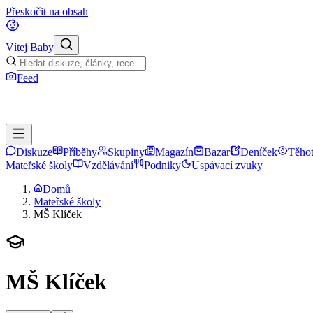
Přeskočit na obsah
Vítej Baby
Feed
Diskuze
Příběhy
Skupiny
Magazín
Bazar
Deníček
Těhot
Mateřské školy
Vzdělávání
Podniky
Uspávací zvuky
Domů
Mateřské školy
MŠ Klíček
MŠ Klíček