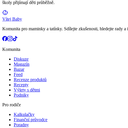
školy přijímají děti průběžně.
Vítej Baby
Komunita pro maminky a tatínky. Sdílejte zkušenosti, hledejte rady a i
Komunita
Diskuze
Magazín
Bazar
Feed
Recenze produktů
Recepty
Výlety s dětmi
Podniky
Pro rodiče
Kalkulačky
Finanční průvodce
Poradny