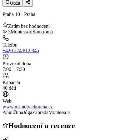
Uložit
Praha 10
· Praha
Zatím bez hodnocení
3
Montessori
Soukromá
Telefon
+420 274 812 345
Provozní doba
7:00–17:30
Kapacita
40 dětí
Web
www.msmotylekpraha.cz
Angličtina
Jóga
Zahrada
Montessori
Hodnocení a recenze