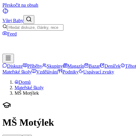
Přeskočit na obsah
Vítej Baby
Feed
Diskuze
Příběhy
Skupiny
Magazín
Bazar
Deníček
Těhot
Mateřské školy
Vzdělávání
Podniky
Uspávací zvuky
Domů
Mateřské školy
MŠ Motýlek
MŠ Motýlek