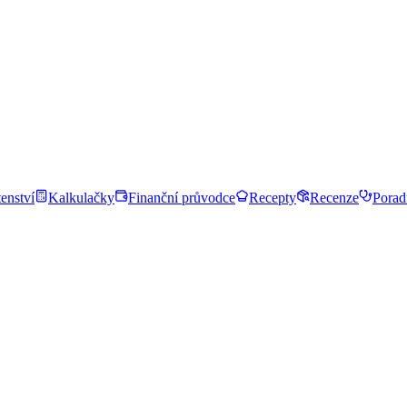
enství
Kalkulačky
Finanční průvodce
Recepty
Recenze
Porad