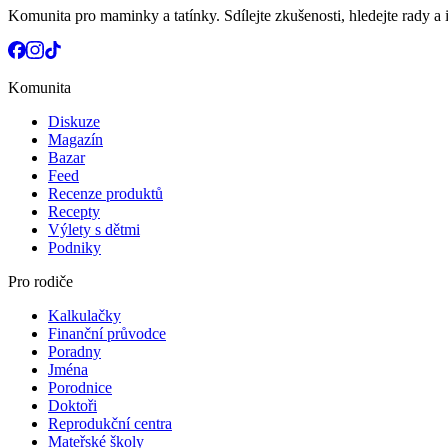
Komunita pro maminky a tatínky. Sdílejte zkušenosti, hledejte rady a i
Komunita
Diskuze
Magazín
Bazar
Feed
Recenze produktů
Recepty
Výlety s dětmi
Podniky
Pro rodiče
Kalkulačky
Finanční průvodce
Poradny
Jména
Porodnice
Doktoři
Reprodukční centra
Mateřské školy