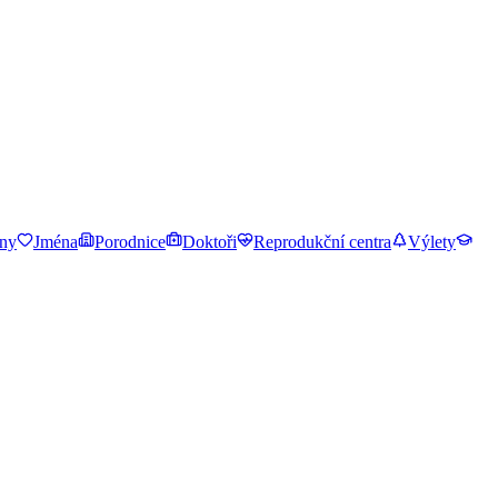
ny
Jména
Porodnice
Doktoři
Reprodukční centra
Výlety