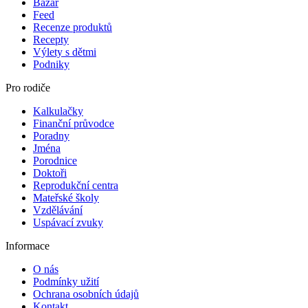
Bazar
Feed
Recenze produktů
Recepty
Výlety s dětmi
Podniky
Pro rodiče
Kalkulačky
Finanční průvodce
Poradny
Jména
Porodnice
Doktoři
Reprodukční centra
Mateřské školy
Vzdělávání
Uspávací zvuky
Informace
O nás
Podmínky užití
Ochrana osobních údajů
Kontakt