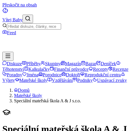
Přeskočit na obsah
Vítej Baby
Feed
Diskuze
Příběhy
Skupiny
Magazín
Bazar
Deníček
Těhotenství
Kalkulačky
Finanční průvodce
Recepty
Recenze
Poradny
Jména
Porodnice
Doktoři
Reprodukční centra
Výlety
Mateřské školy
Vzdělávání
Podniky
Uspávací zvuky
Domů
Mateřské školy
Speciální mateřská škola A & J s.r.o.
Speciální mateřská škola A & J