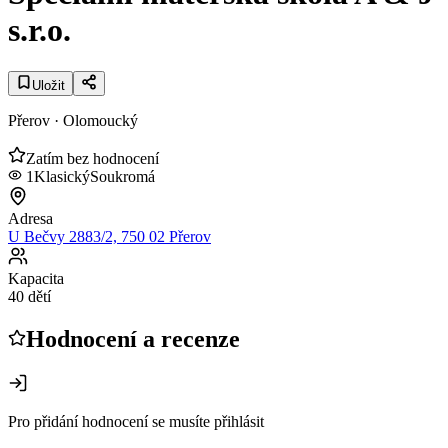
s.r.o.
Uložit
Přerov
· Olomoucký
Zatím bez hodnocení
1
Klasický
Soukromá
Adresa
U Bečvy 2883/2, 750 02 Přerov
Kapacita
40 dětí
Hodnocení a recenze
Pro přidání hodnocení se musíte přihlásit