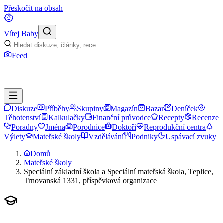
Přeskočit na obsah
Vítej Baby
Feed
Diskuze
Příběhy
Skupiny
Magazín
Bazar
Deníček
Těhotenství
Kalkulačky
Finanční průvodce
Recepty
Recenze
Poradny
Jména
Porodnice
Doktoři
Reprodukční centra
Výlety
Mateřské školy
Vzdělávání
Podniky
Uspávací zvuky
Domů
Mateřské školy
Speciální základní škola a Speciální mateřská škola, Teplice,
Trnovanská 1331, příspěvková organizace