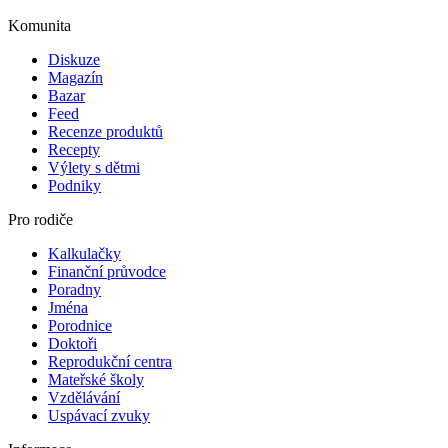
Komunita
Diskuze
Magazín
Bazar
Feed
Recenze produktů
Recepty
Výlety s dětmi
Podniky
Pro rodiče
Kalkulačky
Finanční průvodce
Poradny
Jména
Porodnice
Doktoři
Reprodukční centra
Mateřské školy
Vzdělávání
Uspávací zvuky