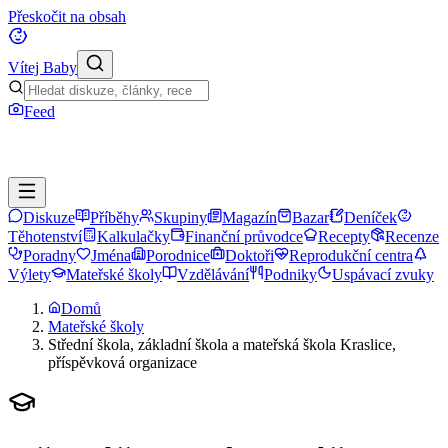
Přeskočit na obsah
Vítej Baby
Feed
Diskuze
Příběhy
Skupiny
Magazín
Bazar
Deníček
Těhotenství
Kalkulačky
Finanční průvodce
Recepty
Recenze
Poradny
Jména
Porodnice
Doktoři
Reprodukční centra
Výlety
Mateřské školy
Vzdělávání
Podniky
Uspávací zvuky
Domů
Mateřské školy
Střední škola, základní škola a mateřská škola Kraslice,
příspěvková organizace