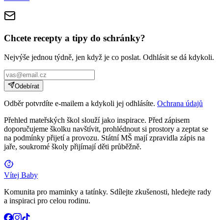
Chcete recepty a tipy do schránky?
Nejvýše jednou týdně, jen když je co poslat. Odhlásit se dá kdykoli.
Odebírat
Odběr potvrdíte e-mailem a kdykoli jej odhlásíte.
Ochrana údajů
Přehled mateřských škol slouží jako inspirace. Před zápisem
doporučujeme školku navštívit, prohlédnout si prostory a zeptat se
na podmínky přijetí a provozu. Státní MŠ mají zpravidla zápis na
jaře, soukromé školy přijímají děti průběžně.
Vítej Baby
Komunita pro maminky a tatínky. Sdílejte zkušenosti, hledejte rady
a inspiraci pro celou rodinu.