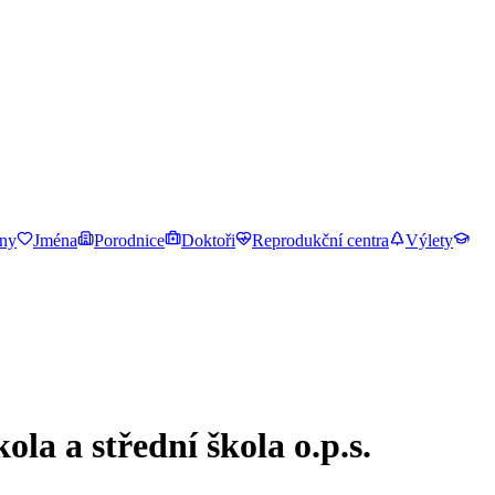
ny
Jména
Porodnice
Doktoři
Reprodukční centra
Výlety
la a střední škola o.p.s.