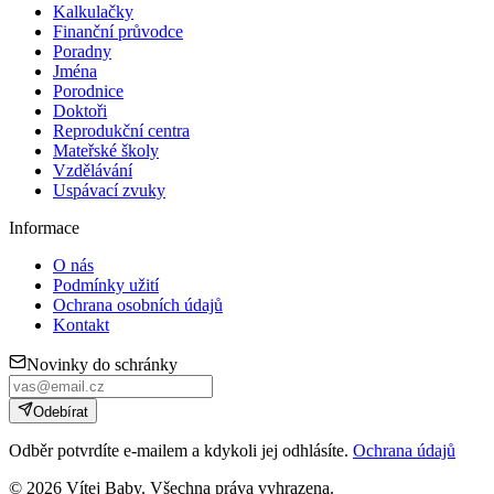
Kalkulačky
Finanční průvodce
Poradny
Jména
Porodnice
Doktoři
Reprodukční centra
Mateřské školy
Vzdělávání
Uspávací zvuky
Informace
O nás
Podmínky užití
Ochrana osobních údajů
Kontakt
Novinky do schránky
Odebírat
Odběr potvrdíte e-mailem a kdykoli jej odhlásíte.
Ochrana údajů
©
2026
Vítej Baby. Všechna práva vyhrazena.