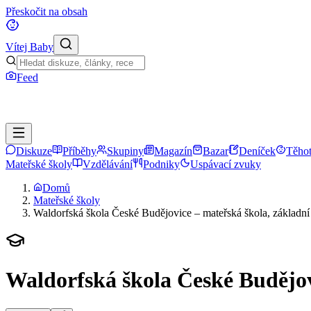
Přeskočit na obsah
Vítej Baby
Feed
Diskuze
Příběhy
Skupiny
Magazín
Bazar
Deníček
Těhot
Mateřské školy
Vzdělávání
Podniky
Uspávací zvuky
Domů
Mateřské školy
Waldorfská škola České Budějovice – mateřská škola, základní š
Waldorfská škola České Budějovi