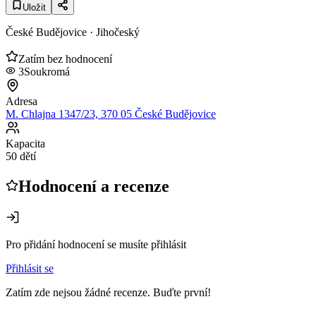
Uložit
České Budějovice
· Jihočeský
Zatím bez hodnocení
3
Soukromá
Adresa
M. Chlajna 1347/23, 370 05 České Budějovice
Kapacita
50 dětí
Hodnocení a recenze
Pro přidání hodnocení se musíte přihlásit
Přihlásit se
Zatím zde nejsou žádné recenze. Buďte první!