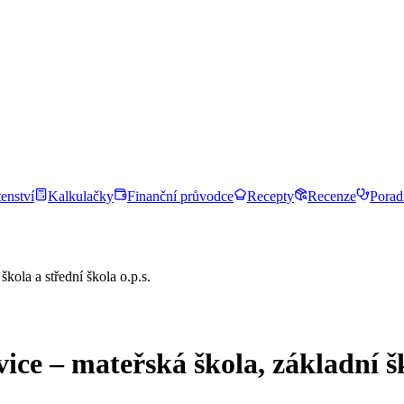
enství
Kalkulačky
Finanční průvodce
Recepty
Recenze
Porad
kola a střední škola o.p.s.
ce – mateřská škola, základní ško