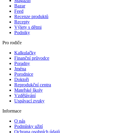
Magazín
Bazar
Feed
Recenze produktů
Recepty
Výlety s dětmi
Podniky
Pro rodiče
Kalkulačky
Finanční průvodce
Poradny
Jména
Porodnice
Doktoři
Reprodukční centra
Mateřské školy
Vzdělávání
Uspávací zvuky
Informace
O nás
Podmínky užití
Ochrana osobních údajů