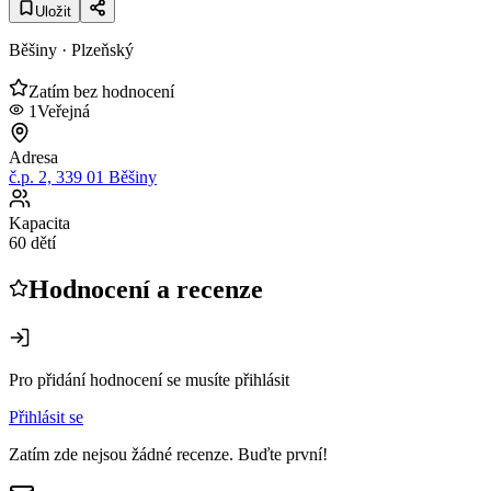
Uložit
Běšiny
· Plzeňský
Zatím bez hodnocení
1
Veřejná
Adresa
č.p. 2, 339 01 Běšiny
Kapacita
60 dětí
Hodnocení a recenze
Pro přidání hodnocení se musíte přihlásit
Přihlásit se
Zatím zde nejsou žádné recenze. Buďte první!