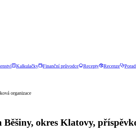
enství
Kalkulačky
Finanční průvodce
Recepty
Recenze
Porad
vková organizace
 Běšiny, okres Klatovy, příspěvk