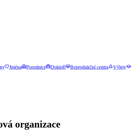
ny
Jména
Porodnice
Doktoři
Reprodukční centra
Výlety
ová organizace