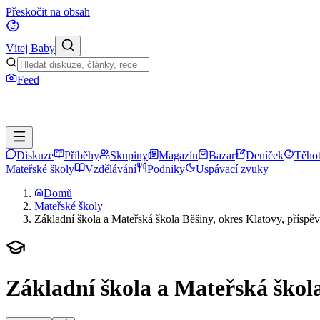
Přeskočit na obsah
Vítej Baby
Feed
Diskuze
Příběhy
Skupiny
Magazín
Bazar
Deníček
Těhot
Mateřské školy
Vzdělávání
Podniky
Uspávací zvuky
Domů
Mateřské školy
Základní škola a Mateřská škola Běšiny, okres Klatovy, příspě
Základní škola a Mateřská škola