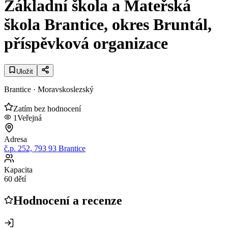
Základní škola a Mateřská
škola Brantice, okres Bruntál,
příspěvková organizace
Uložit
Brantice
· Moravskoslezský
Zatím bez hodnocení
1
Veřejná
Adresa
č.p. 252, 793 93 Brantice
Kapacita
60 dětí
Hodnocení a recenze