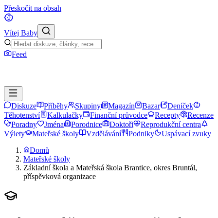
Přeskočit na obsah
Vítej Baby
Feed
Diskuze
Příběhy
Skupiny
Magazín
Bazar
Deníček
Těhotenství
Kalkulačky
Finanční průvodce
Recepty
Recenze
Poradny
Jména
Porodnice
Doktoři
Reprodukční centra
Výlety
Mateřské školy
Vzdělávání
Podniky
Uspávací zvuky
Domů
Mateřské školy
Základní škola a Mateřská škola Brantice, okres Bruntál,
příspěvková organizace