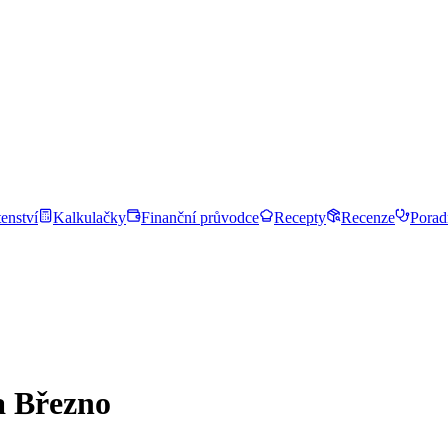
enství
Kalkulačky
Finanční průvodce
Recepty
Recenze
Porad
a Březno