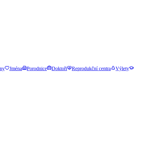
ny
Jména
Porodnice
Doktoři
Reprodukční centra
Výlety