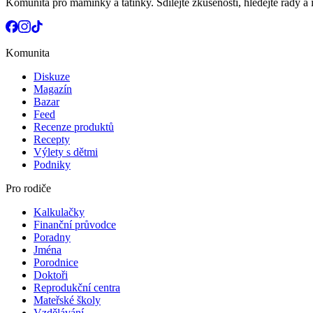
Komunita pro maminky a tatínky. Sdílejte zkušenosti, hledejte rady a i
Komunita
Diskuze
Magazín
Bazar
Feed
Recenze produktů
Recepty
Výlety s dětmi
Podniky
Pro rodiče
Kalkulačky
Finanční průvodce
Poradny
Jména
Porodnice
Doktoři
Reprodukční centra
Mateřské školy
Vzdělávání