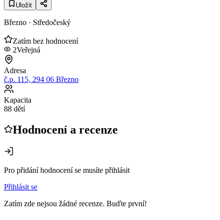
Uložit
Březno
· Středočeský
Zatím bez hodnocení
2
Veřejná
Adresa
č.p. 115, 294 06 Březno
Kapacita
88 dětí
Hodnocení a recenze
Pro přidání hodnocení se musíte přihlásit
Přihlásit se
Zatím zde nejsou žádné recenze. Buďte první!