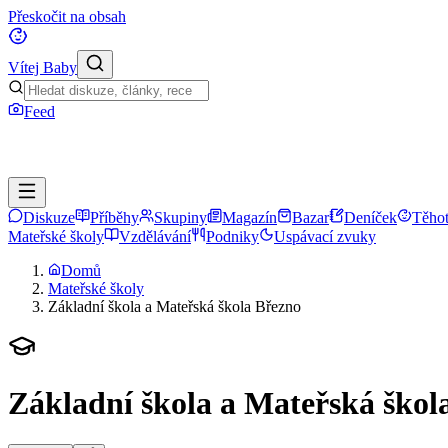
Přeskočit na obsah
Vítej Baby
Feed
Diskuze
Příběhy
Skupiny
Magazín
Bazar
Deníček
Těhot
Mateřské školy
Vzdělávání
Podniky
Uspávací zvuky
Domů
Mateřské školy
Základní škola a Mateřská škola Březno
Základní škola a Mateřská škol