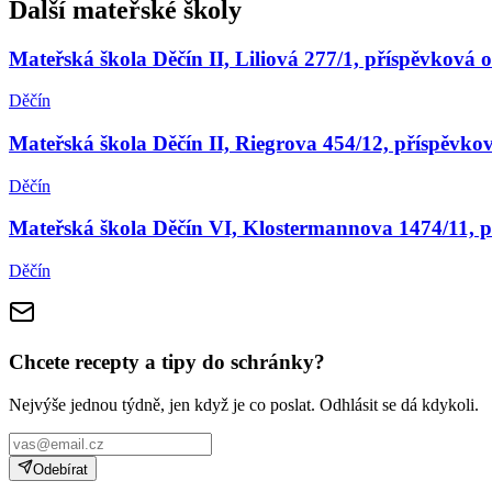
Další mateřské školy
Mateřská škola Děčín II, Liliová 277/1, příspěvková 
Děčín
Mateřská škola Děčín II, Riegrova 454/12, příspěvko
Děčín
Mateřská škola Děčín VI, Klostermannova 1474/11, p
Děčín
Chcete recepty a tipy do schránky?
Nejvýše jednou týdně, jen když je co poslat. Odhlásit se dá kdykoli.
Odebírat