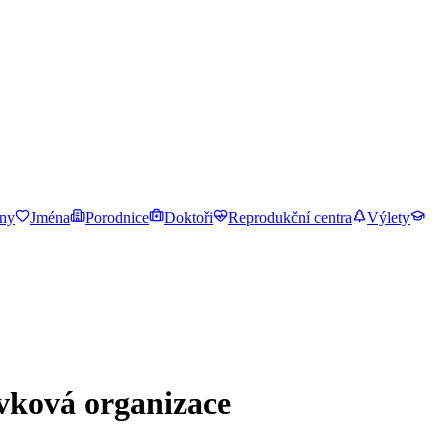
ny
Jména
Porodnice
Doktoři
Reprodukční centra
Výlety
ěvková organizace