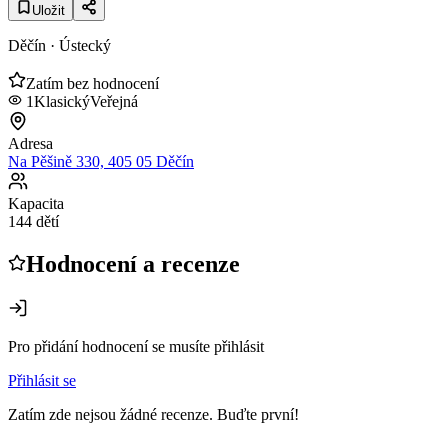
Uložit
Děčín
· Ústecký
Zatím bez hodnocení
1
Klasický
Veřejná
Adresa
Na Pěšině 330, 405 05 Děčín
Kapacita
144 dětí
Hodnocení a recenze
Pro přidání hodnocení se musíte přihlásit
Přihlásit se
Zatím zde nejsou žádné recenze. Buďte první!