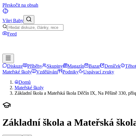
Přeskočit na obsah
Vítej Baby
Feed
Diskuze
Příběhy
Skupiny
Magazín
Bazar
Deníček
Těhot
Mateřské školy
Vzdělávání
Podniky
Uspávací zvuky
Domů
Mateřské školy
Základní škola a Mateřská škola Děčín IX, Na Pěšině 330, pří
Základní škola a Mateřská škola