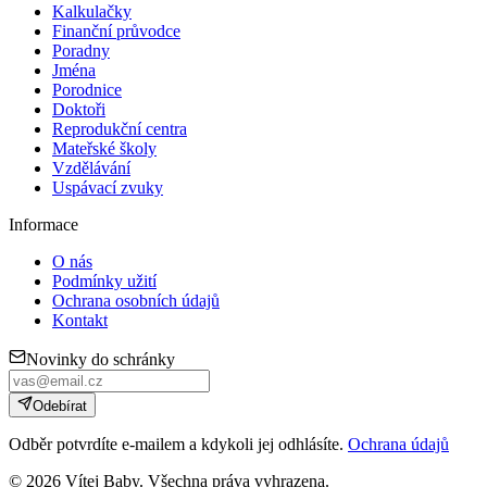
Kalkulačky
Finanční průvodce
Poradny
Jména
Porodnice
Doktoři
Reprodukční centra
Mateřské školy
Vzdělávání
Uspávací zvuky
Informace
O nás
Podmínky užití
Ochrana osobních údajů
Kontakt
Novinky do schránky
Odebírat
Odběr potvrdíte e-mailem a kdykoli jej odhlásíte.
Ochrana údajů
©
2026
Vítej Baby. Všechna práva vyhrazena.