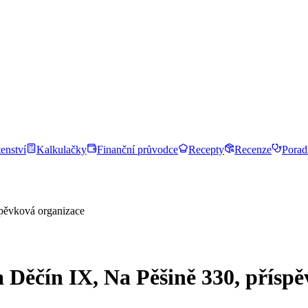
enství
Kalkulačky
Finanční průvodce
Recepty
Recenze
Porad
spěvková organizace
 Děčín IX, Na Pěšině 330, přísp