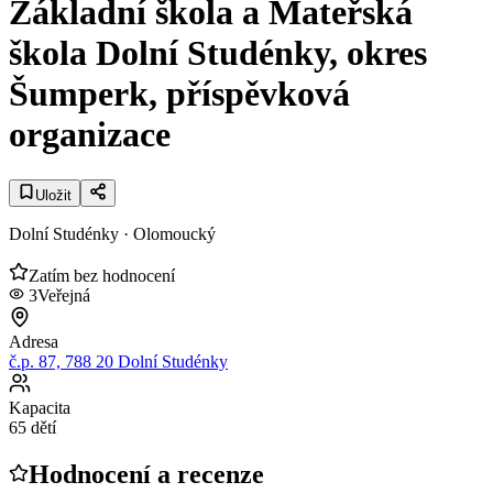
Základní škola a Mateřská
škola Dolní Studénky, okres
Šumperk, příspěvková
organizace
Uložit
Dolní Studénky
· Olomoucký
Zatím bez hodnocení
3
Veřejná
Adresa
č.p. 87, 788 20 Dolní Studénky
Kapacita
65 dětí
Hodnocení a recenze