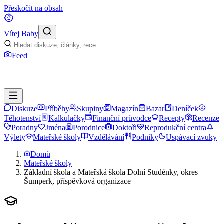
Přeskočit na obsah
Vítej Baby
Feed
Diskuze
Příběhy
Skupiny
Magazín
Bazar
Deníček
Těhotenství
Kalkulačky
Finanční průvodce
Recepty
Recenze
Poradny
Jména
Porodnice
Doktoři
Reprodukční centra
Výlety
Mateřské školy
Vzdělávání
Podniky
Uspávací zvuky
Domů
Mateřské školy
Základní škola a Mateřská škola Dolní Studénky, okres
Šumperk, příspěvková organizace