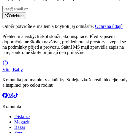
Odebírat
Odběr potvrdíte e-mailem a kdykoli jej odhlásíte.
Ochrana údajů
Přehled mateřských škol slouží jako inspirace. Před zápisem
doporučujeme školku navštívit, prohlédnout si prostory a zeptat se
na podmínky přijetí a provozu. Státní MŠ mají zpravidla zápis na
jaře, soukromé školy přijímají děti průběžně.
Vítej Baby
Komunita pro maminky a tatínky. Sdílejte zkušenosti, hledejte rady
a inspiraci pro celou rodinu.
Komunita
Diskuze
Magazín
Bazar
Feed