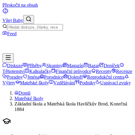
Přeskočit na obsah
Vítej Baby
Feed
Diskuze
Příběhy
Skupiny
Magazín
Bazar
Deníček
Těhotenství
Kalkulačky
Finanční průvodce
Recepty
Recenze
Poradny
Jména
Porodnice
Doktoři
Reprodukční centra
Výlety
Mateřské školy
Vzdělávání
Podniky
Uspávací zvuky
Domů
Mateřské školy
Základní škola a Mateřská škola Havlíčkův Brod, Konečná
1884