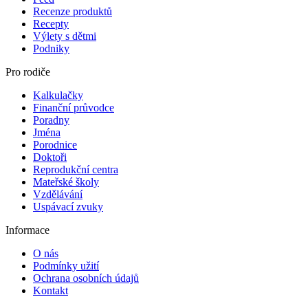
Recenze produktů
Recepty
Výlety s dětmi
Podniky
Pro rodiče
Kalkulačky
Finanční průvodce
Poradny
Jména
Porodnice
Doktoři
Reprodukční centra
Mateřské školy
Vzdělávání
Uspávací zvuky
Informace
O nás
Podmínky užití
Ochrana osobních údajů
Kontakt