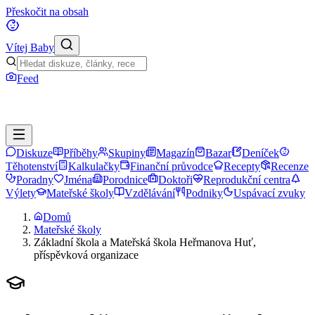
Přeskočit na obsah
Vítej Baby
Feed
Diskuze
Příběhy
Skupiny
Magazín
Bazar
Deníček
Těhotenství
Kalkulačky
Finanční průvodce
Recepty
Recenze
Poradny
Jména
Porodnice
Doktoři
Reprodukční centra
Výlety
Mateřské školy
Vzdělávání
Podniky
Uspávací zvuky
Domů
Mateřské školy
Základní škola a Mateřská škola Heřmanova Huť,
příspěvková organizace