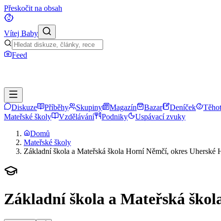
Přeskočit na obsah
Vítej Baby
Feed
Diskuze
Příběhy
Skupiny
Magazín
Bazar
Deníček
Těhot
Mateřské školy
Vzdělávání
Podniky
Uspávací zvuky
Domů
Mateřské školy
Základní škola a Mateřská škola Horní Němčí, okres Uherské H
Základní škola a Mateřská škol