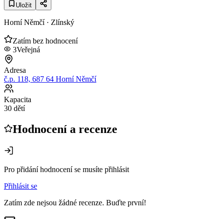
Uložit
Horní Němčí
· Zlínský
Zatím bez hodnocení
3
Veřejná
Adresa
č.p. 118, 687 64 Horní Němčí
Kapacita
30 dětí
Hodnocení a recenze
Pro přidání hodnocení se musíte přihlásit
Přihlásit se
Zatím zde nejsou žádné recenze. Buďte první!