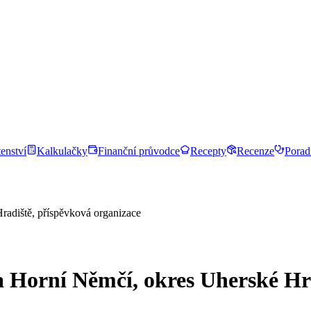
enství
Kalkulačky
Finanční průvodce
Recepty
Recenze
Porad
radiště, příspěvková organizace
a Horní Němčí, okres Uherské Hr