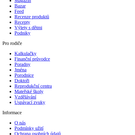
Magazín
Bazar
Feed
Recenze produktů
Recepty
Výlety s dětmi
Podniky
Pro rodiče
Kalkulačky
Finanční průvodce
Poradny
Jména
Porodnice
Doktoři
Reprodukční centra
Mateřské školy
Vzdělávání
Uspávací zvuky
Informace
O nás
Podmínky užití
Ochrana osobních údajů