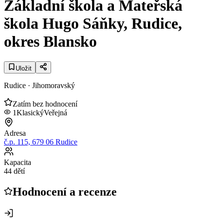
Základní škola a Mateřská
škola Hugo Sáňky, Rudice,
okres Blansko
Uložit
Rudice
· Jihomoravský
Zatím bez hodnocení
1
Klasický
Veřejná
Adresa
č.p. 115, 679 06 Rudice
Kapacita
44 dětí
Hodnocení a recenze