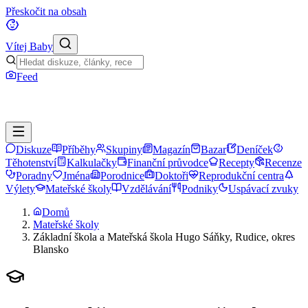
Přeskočit na obsah
Vítej Baby
Feed
Diskuze
Příběhy
Skupiny
Magazín
Bazar
Deníček
Těhotenství
Kalkulačky
Finanční průvodce
Recepty
Recenze
Poradny
Jména
Porodnice
Doktoři
Reprodukční centra
Výlety
Mateřské školy
Vzdělávání
Podniky
Uspávací zvuky
Domů
Mateřské školy
Základní škola a Mateřská škola Hugo Sáňky, Rudice, okres
Blansko