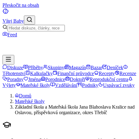
Přeskočit na obsah
Vítej Baby
Feed
Diskuze
Příběhy
Skupiny
Magazín
Bazar
Deníček
Těhotenství
Kalkulačky
Finanční průvodce
Recepty
Recenze
Poradny
Jména
Porodnice
Doktoři
Reprodukční centra
Výlety
Mateřské školy
Vzdělávání
Podniky
Uspávací zvuky
Domů
Mateřské školy
Základní škola a Mateřská škola Jana Blahoslava Kralice nad
Oslavou, příspěvková organizace, okres Třebíč