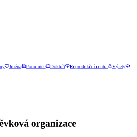
ny
Jména
Porodnice
Doktoři
Reprodukční centra
Výlety
pěvková organizace