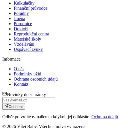
Kalkulačky
Finanční průvodce
Poradny
Jména
Porodnice
Doktoři
Reprodukční centra
Mateřské školy
Vzdělávání
Uspávací zvuky
Informace
O nás
Podmínky užití
Ochrana osobních údajů
Kontakt
Novinky do schránky
Odebírat
Odběr potvrdíte e-mailem a kdykoli jej odhlásíte.
Ochrana údajů
©
2026
Vítej Baby. Všechna práva vyhrazena.