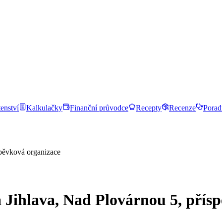
enství
Kalkulačky
Finanční průvodce
Recepty
Recenze
Porad
spěvková organizace
a Jihlava, Nad Plovárnou 5, přís