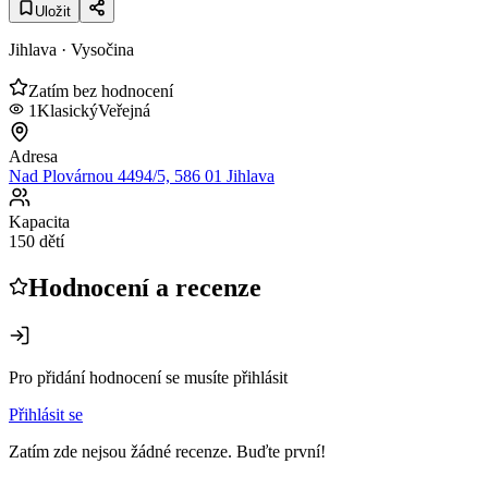
Uložit
Jihlava
· Vysočina
Zatím bez hodnocení
1
Klasický
Veřejná
Adresa
Nad Plovárnou 4494/5, 586 01 Jihlava
Kapacita
150 dětí
Hodnocení a recenze
Pro přidání hodnocení se musíte přihlásit
Přihlásit se
Zatím zde nejsou žádné recenze. Buďte první!