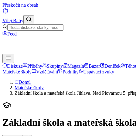
Přeskočit na obsah
Vítej Baby
Feed
Diskuze
Příběhy
Skupiny
Magazín
Bazar
Deníček
Těhot
Mateřské školy
Vzdělávání
Podniky
Uspávací zvuky
Domů
Mateřské školy
Základní škola a mateřská škola Jihlava, Nad Plovárnou 5, pří
Základní škola a mateřská škol