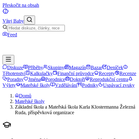
Přeskočit na obsah
Vítej Baby
Feed
Diskuze
Příběhy
Skupiny
Magazín
Bazar
Deníček
Těhotenství
Kalkulačky
Finanční průvodce
Recepty
Recenze
Poradny
Jména
Porodnice
Doktoři
Reprodukční centra
Výlety
Mateřské školy
Vzdělávání
Podniky
Uspávací zvuky
Domů
Mateřské školy
Základní škola a Mateřská škola Karla Klostermanna Železná
Ruda, příspěvková organizace