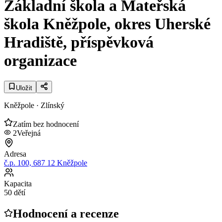
Základní škola a Mateřská
škola Kněžpole, okres Uherské
Hradiště, příspěvková
organizace
Uložit
Kněžpole
· Zlínský
Zatím bez hodnocení
2
Veřejná
Adresa
č.p. 100, 687 12 Kněžpole
Kapacita
50 dětí
Hodnocení a recenze