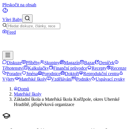
Přeskočit na obsah
Vítej Baby
Feed
Diskuze
Příběhy
Skupiny
Magazín
Bazar
Deníček
Těhotenství
Kalkulačky
Finanční průvodce
Recepty
Recenze
Poradny
Jména
Porodnice
Doktoři
Reprodukční centra
Výlety
Mateřské školy
Vzdělávání
Podniky
Uspávací zvuky
Domů
Mateřské školy
Základní škola a Mateřská škola Kněžpole, okres Uherské
Hradiště, příspěvková organizace