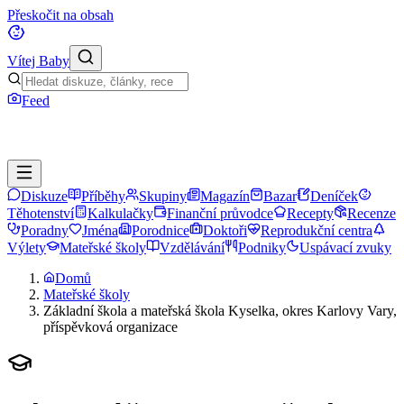
Přeskočit na obsah
Vítej Baby
Feed
Diskuze
Příběhy
Skupiny
Magazín
Bazar
Deníček
Těhotenství
Kalkulačky
Finanční průvodce
Recepty
Recenze
Poradny
Jména
Porodnice
Doktoři
Reprodukční centra
Výlety
Mateřské školy
Vzdělávání
Podniky
Uspávací zvuky
Domů
Mateřské školy
Základní škola a mateřská škola Kyselka, okres Karlovy Vary,
příspěvková organizace