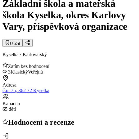
Základní škola a mateřská
škola Kyselka, okres Karlovy
Vary, příspěvková organizace
Uložit
Kyselka
· Karlovarský
Zatím bez hodnocení
3
Klasický
Veřejná
Adresa
č.p. 75, 362 72 Kyselka
Kapacita
65 dětí
Hodnocení a recenze