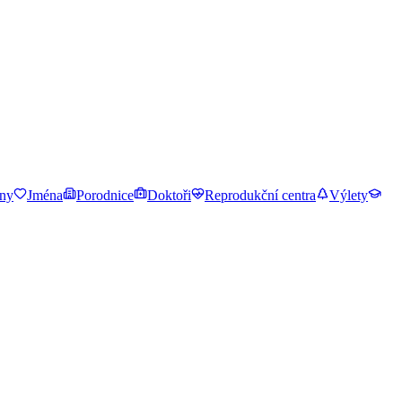
ny
Jména
Porodnice
Doktoři
Reprodukční centra
Výlety