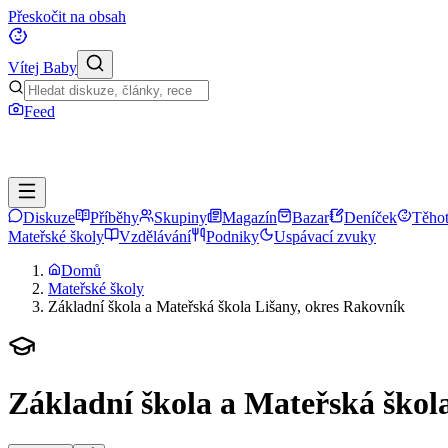
Přeskočit na obsah
Vítej Baby
Feed
Diskuze
Příběhy
Skupiny
Magazín
Bazar
Deníček
Těhot
Mateřské školy
Vzdělávání
Podniky
Uspávací zvuky
Domů
Mateřské školy
Základní škola a Mateřská škola Lišany, okres Rakovník
Základní škola a Mateřská škol