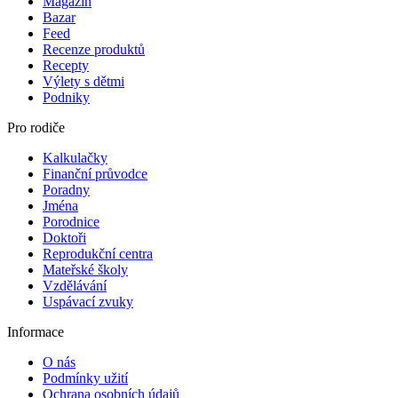
Magazín
Bazar
Feed
Recenze produktů
Recepty
Výlety s dětmi
Podniky
Pro rodiče
Kalkulačky
Finanční průvodce
Poradny
Jména
Porodnice
Doktoři
Reprodukční centra
Mateřské školy
Vzdělávání
Uspávací zvuky
Informace
O nás
Podmínky užití
Ochrana osobních údajů