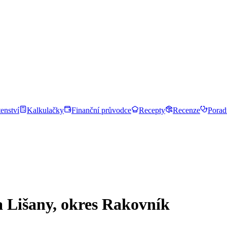
enství
Kalkulačky
Finanční průvodce
Recepty
Recenze
Porad
a Lišany, okres Rakovník