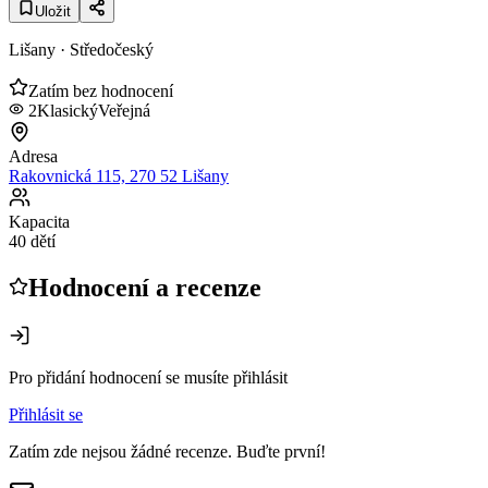
Uložit
Lišany
· Středočeský
Zatím bez hodnocení
2
Klasický
Veřejná
Adresa
Rakovnická 115, 270 52 Lišany
Kapacita
40 dětí
Hodnocení a recenze
Pro přidání hodnocení se musíte přihlásit
Přihlásit se
Zatím zde nejsou žádné recenze. Buďte první!