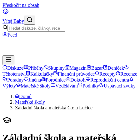
Přeskočit na obsah
Vítej Baby
Feed
Diskuze
Příběhy
Skupiny
Magazín
Bazar
Deníček
Těhotenství
Kalkulačky
Finanční průvodce
Recepty
Recenze
Poradny
Jména
Porodnice
Doktoři
Reprodukční centra
Výlety
Mateřské školy
Vzdělávání
Podniky
Uspávací zvuky
Domů
Mateřské školy
Základní škola a mateřská škola Lučice
Základní škola a mateřská