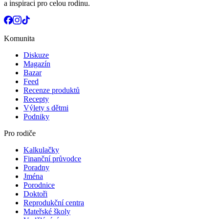
a inspiraci pro celou rodinu.
Komunita
Diskuze
Magazín
Bazar
Feed
Recenze produktů
Recepty
Výlety s dětmi
Podniky
Pro rodiče
Kalkulačky
Finanční průvodce
Poradny
Jména
Porodnice
Doktoři
Reprodukční centra
Mateřské školy