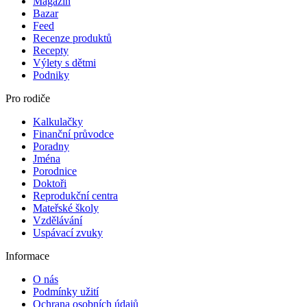
Magazín
Bazar
Feed
Recenze produktů
Recepty
Výlety s dětmi
Podniky
Pro rodiče
Kalkulačky
Finanční průvodce
Poradny
Jména
Porodnice
Doktoři
Reprodukční centra
Mateřské školy
Vzdělávání
Uspávací zvuky
Informace
O nás
Podmínky užití
Ochrana osobních údajů