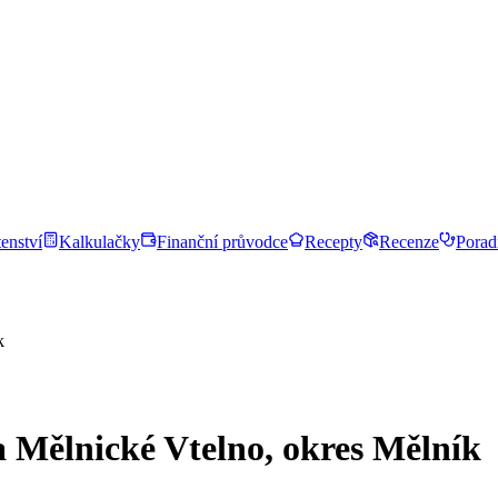
enství
Kalkulačky
Finanční průvodce
Recepty
Recenze
Porad
k
a Mělnické Vtelno, okres Mělník