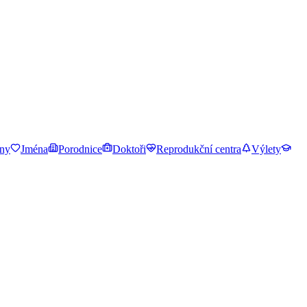
ny
Jména
Porodnice
Doktoři
Reprodukční centra
Výlety