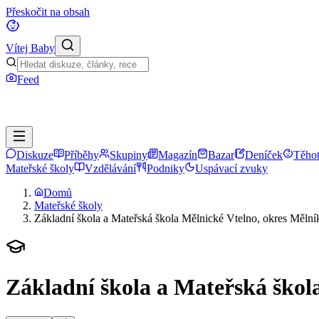
Přeskočit na obsah
Vítej Baby
Feed
Diskuze
Příběhy
Skupiny
Magazín
Bazar
Deníček
Těhot
Mateřské školy
Vzdělávání
Podniky
Uspávací zvuky
Domů
Mateřské školy
Základní škola a Mateřská škola Mělnické Vtelno, okres Mělní
Základní škola a Mateřská škol