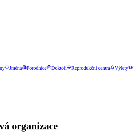
ny
Jména
Porodnice
Doktoři
Reprodukční centra
Výlety
vá organizace