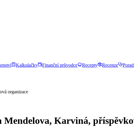
enství
Kalkulačky
Finanční průvodce
Recepty
Recenze
Porad
ková organizace
a Mendelova, Karviná, příspěvko