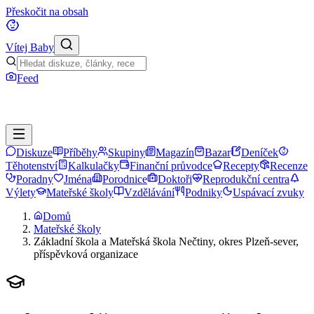
Přeskočit na obsah
Vítej Baby
Feed
Diskuze
Příběhy
Skupiny
Magazín
Bazar
Deníček
Těhotenství
Kalkulačky
Finanční průvodce
Recepty
Recenze
Poradny
Jména
Porodnice
Doktoři
Reprodukční centra
Výlety
Mateřské školy
Vzdělávání
Podniky
Uspávací zvuky
Domů
Mateřské školy
Základní škola a Mateřská škola Nečtiny, okres Plzeň-sever,
příspěvková organizace