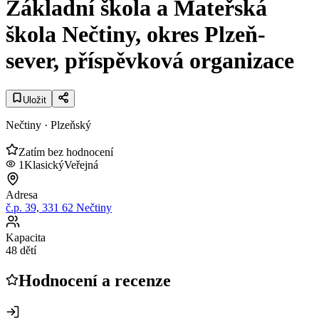
Základní škola a Mateřská
škola Nečtiny, okres Plzeň-
sever, příspěvková organizace
Uložit
Nečtiny
· Plzeňský
Zatím bez hodnocení
1
Klasický
Veřejná
Adresa
č.p. 39, 331 62 Nečtiny
Kapacita
48 dětí
Hodnocení a recenze