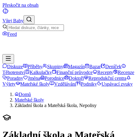
Přeskočit na obsah
Vítej Baby
Feed
Diskuze
Příběhy
Skupiny
Magazín
Bazar
Deníček
Těhotenství
Kalkulačky
Finanční průvodce
Recepty
Recenze
Poradny
Jména
Porodnice
Doktoři
Reprodukční centra
Výlety
Mateřské školy
Vzdělávání
Podniky
Uspávací zvuky
Domů
Mateřské školy
Základní škola a Mateřská škola, Nepolisy
Základní škola a Mateřská