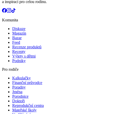
a inspiraci pro celou rodinu.
Komunita
Diskuze
Magazín
Bazar
Feed
Recenze produktů
Recepty
Výlety s dětmi
Podniky
Pro rodiče
Kalkulačky
Finanční průvodce
Poradny
Jména
Porodnice
Doktoři
Reprodukční centra
Mateřské školy