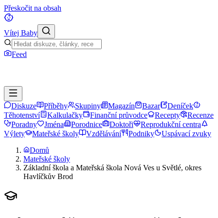
Přeskočit na obsah
Vítej Baby
Feed
Diskuze
Příběhy
Skupiny
Magazín
Bazar
Deníček
Těhotenství
Kalkulačky
Finanční průvodce
Recepty
Recenze
Poradny
Jména
Porodnice
Doktoři
Reprodukční centra
Výlety
Mateřské školy
Vzdělávání
Podniky
Uspávací zvuky
Domů
Mateřské školy
Základní škola a Mateřská škola Nová Ves u Světlé, okres
Havlíčkův Brod