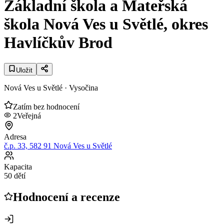
Základní škola a Mateřská
škola Nová Ves u Světlé, okres
Havlíčkův Brod
Uložit
Nová Ves u Světlé
· Vysočina
Zatím bez hodnocení
2
Veřejná
Adresa
č.p. 33, 582 91 Nová Ves u Světlé
Kapacita
50 dětí
Hodnocení a recenze