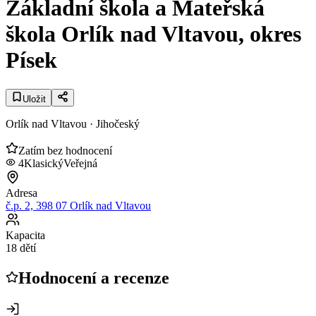
Základní škola a Mateřská
škola Orlík nad Vltavou, okres
Písek
Uložit
Orlík nad Vltavou
· Jihočeský
Zatím bez hodnocení
4
Klasický
Veřejná
Adresa
č.p. 2, 398 07 Orlík nad Vltavou
Kapacita
18 dětí
Hodnocení a recenze