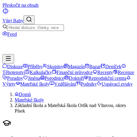
Přeskočit na obsah
Vítej Baby
Feed
Diskuze
Příběhy
Skupiny
Magazín
Bazar
Deníček
Těhotenství
Kalkulačky
Finanční průvodce
Recepty
Recenze
Poradny
Jména
Porodnice
Doktoři
Reprodukční centra
Výlety
Mateřské školy
Vzdělávání
Podniky
Uspávací zvuky
Domů
Mateřské školy
Základní škola a Mateřská škola Orlík nad Vltavou, okres
Písek