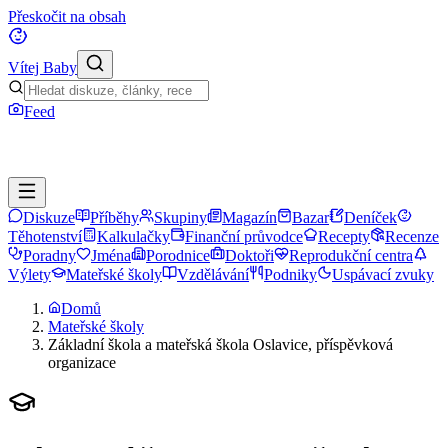
Přeskočit na obsah
Vítej Baby
Feed
Diskuze
Příběhy
Skupiny
Magazín
Bazar
Deníček
Těhotenství
Kalkulačky
Finanční průvodce
Recepty
Recenze
Poradny
Jména
Porodnice
Doktoři
Reprodukční centra
Výlety
Mateřské školy
Vzdělávání
Podniky
Uspávací zvuky
Domů
Mateřské školy
Základní škola a mateřská škola Oslavice, příspěvková
organizace