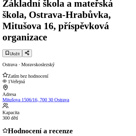
Základní škola a mateřská
škola, Ostrava-Hrabůvka,
Mitušova 16, příspěvková
organizace
Uložit
Ostrava
· Moravskoslezský
Zatím bez hodnocení
1
Veřejná
Adresa
Mitušova 1506/16, 700 30 Ostrava
Kapacita
300 dětí
Hodnocení a recenze