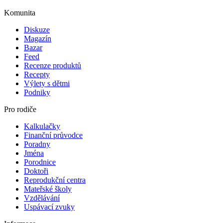
Komunita
Diskuze
Magazín
Bazar
Feed
Recenze produktů
Recepty
Výlety s dětmi
Podniky
Pro rodiče
Kalkulačky
Finanční průvodce
Poradny
Jména
Porodnice
Doktoři
Reprodukční centra
Mateřské školy
Vzdělávání
Uspávací zvuky