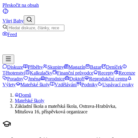
Přeskočit na obsah
Vítej Baby
Feed
Diskuze
Příběhy
Skupiny
Magazín
Bazar
Deníček
Těhotenství
Kalkulačky
Finanční průvodce
Recepty
Recenze
Poradny
Jména
Porodnice
Doktoři
Reprodukční centra
Výlety
Mateřské školy
Vzdělávání
Podniky
Uspávací zvuky
Domů
Mateřské školy
Základní škola a mateřská škola, Ostrava-Hrabůvka,
Mitušova 16, příspěvková organizace