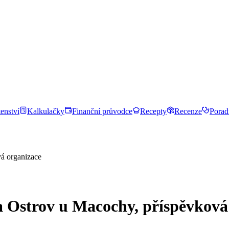
enství
Kalkulačky
Finanční průvodce
Recepty
Recenze
Porad
vá organizace
a Ostrov u Macochy, příspěvková