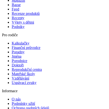
Magazín
Bazar
Feed
Recenze produktů
Recepty
Výlety s dětmi
Podniky
Pro rodiče
Kalkulačky
Finanční průvodce
Poradny
Jména
Porodnice
Doktoři
Reprodukční centra
Mateřské školy
Vzdělávání
Uspávací zvuky
Informace
O nás
Podmínky užití
Ochrana osobních údajů