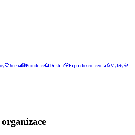
ny
Jména
Porodnice
Doktoři
Reprodukční centra
Výlety
 organizace