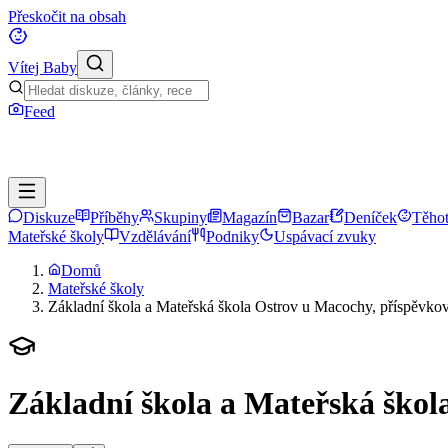
Přeskočit na obsah
Vítej Baby
Feed
Diskuze
Příběhy
Skupiny
Magazín
Bazar
Deníček
Těhot
Mateřské školy
Vzdělávání
Podniky
Uspávací zvuky
Domů
Mateřské školy
Základní škola a Mateřská škola Ostrov u Macochy, příspěvko
Základní škola a Mateřská škol