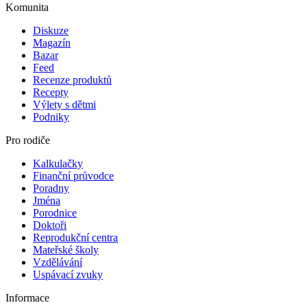
Komunita
Diskuze
Magazín
Bazar
Feed
Recenze produktů
Recepty
Výlety s dětmi
Podniky
Pro rodiče
Kalkulačky
Finanční průvodce
Poradny
Jména
Porodnice
Doktoři
Reprodukční centra
Mateřské školy
Vzdělávání
Uspávací zvuky
Informace