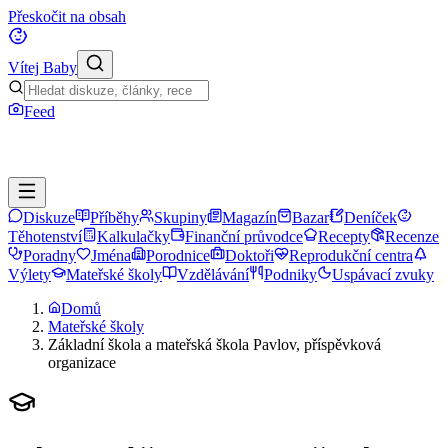
Přeskočit na obsah
Vítej Baby
Feed
Diskuze
Příběhy
Skupiny
Magazín
Bazar
Deníček
Těhotenství
Kalkulačky
Finanční průvodce
Recepty
Recenze
Poradny
Jména
Porodnice
Doktoři
Reprodukční centra
Výlety
Mateřské školy
Vzdělávání
Podniky
Uspávací zvuky
Domů
Mateřské školy
Základní škola a mateřská škola Pavlov, příspěvková
organizace