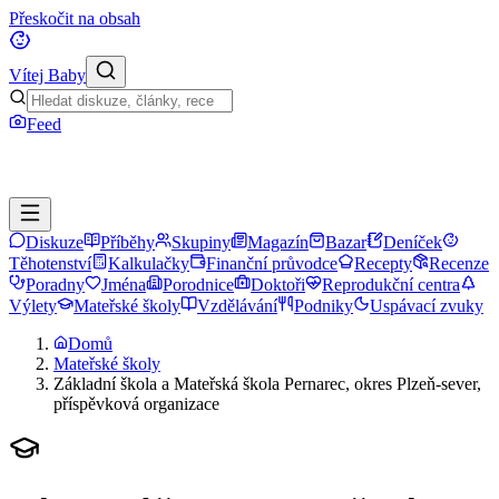
Přeskočit na obsah
Vítej Baby
Feed
Diskuze
Příběhy
Skupiny
Magazín
Bazar
Deníček
Těhotenství
Kalkulačky
Finanční průvodce
Recepty
Recenze
Poradny
Jména
Porodnice
Doktoři
Reprodukční centra
Výlety
Mateřské školy
Vzdělávání
Podniky
Uspávací zvuky
Domů
Mateřské školy
Základní škola a Mateřská škola Pernarec, okres Plzeň-sever,
příspěvková organizace