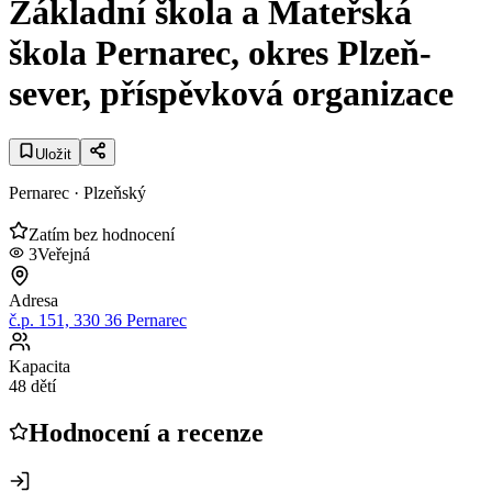
Základní škola a Mateřská
škola Pernarec, okres Plzeň-
sever, příspěvková organizace
Uložit
Pernarec
· Plzeňský
Zatím bez hodnocení
3
Veřejná
Adresa
č.p. 151, 330 36 Pernarec
Kapacita
48 dětí
Hodnocení a recenze