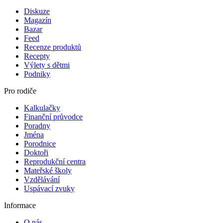
Diskuze
Magazín
Bazar
Feed
Recenze produktů
Recepty
Výlety s dětmi
Podniky
Pro rodiče
Kalkulačky
Finanční průvodce
Poradny
Jména
Porodnice
Doktoři
Reprodukční centra
Mateřské školy
Vzdělávání
Uspávací zvuky
Informace
O nás