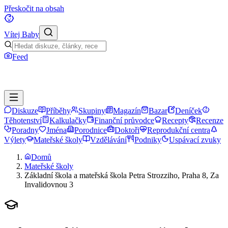
Přeskočit na obsah
Vítej Baby
Feed
Diskuze
Příběhy
Skupiny
Magazín
Bazar
Deníček
Těhotenství
Kalkulačky
Finanční průvodce
Recepty
Recenze
Poradny
Jména
Porodnice
Doktoři
Reprodukční centra
Výlety
Mateřské školy
Vzdělávání
Podniky
Uspávací zvuky
Domů
Mateřské školy
Základní škola a mateřská škola Petra Strozziho, Praha 8, Za
Invalidovnou 3