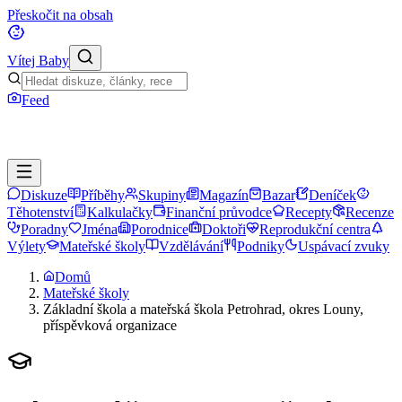
Přeskočit na obsah
Vítej Baby
Feed
Diskuze
Příběhy
Skupiny
Magazín
Bazar
Deníček
Těhotenství
Kalkulačky
Finanční průvodce
Recepty
Recenze
Poradny
Jména
Porodnice
Doktoři
Reprodukční centra
Výlety
Mateřské školy
Vzdělávání
Podniky
Uspávací zvuky
Domů
Mateřské školy
Základní škola a mateřská škola Petrohrad, okres Louny,
příspěvková organizace