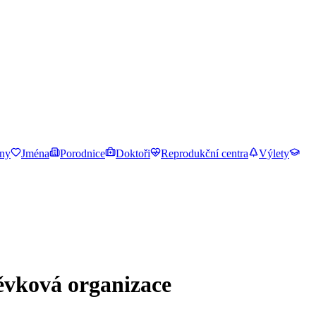
ny
Jména
Porodnice
Doktoři
Reprodukční centra
Výlety
pěvková organizace