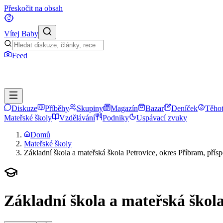
Přeskočit na obsah
Vítej Baby
Feed
Diskuze
Příběhy
Skupiny
Magazín
Bazar
Deníček
Těhot
Mateřské školy
Vzdělávání
Podniky
Uspávací zvuky
Domů
Mateřské školy
Základní škola a mateřská škola Petrovice, okres Příbram, pří
Základní škola a mateřská škola