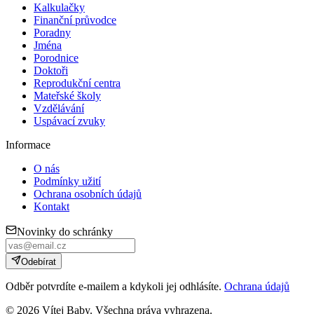
Kalkulačky
Finanční průvodce
Poradny
Jména
Porodnice
Doktoři
Reprodukční centra
Mateřské školy
Vzdělávání
Uspávací zvuky
Informace
O nás
Podmínky užití
Ochrana osobních údajů
Kontakt
Novinky do schránky
Odebírat
Odběr potvrdíte e-mailem a kdykoli jej odhlásíte.
Ochrana údajů
©
2026
Vítej Baby. Všechna práva vyhrazena.