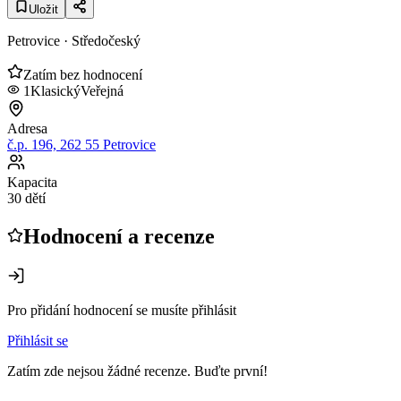
Uložit
Petrovice
· Středočeský
Zatím bez hodnocení
1
Klasický
Veřejná
Adresa
č.p. 196, 262 55 Petrovice
Kapacita
30 dětí
Hodnocení a recenze
Pro přidání hodnocení se musíte přihlásit
Přihlásit se
Zatím zde nejsou žádné recenze. Buďte první!