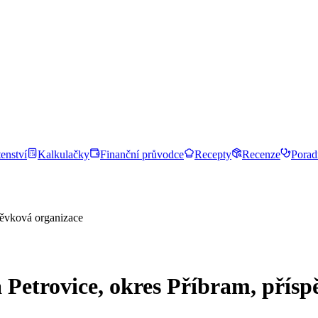
enství
Kalkulačky
Finanční průvodce
Recepty
Recenze
Porad
spěvková organizace
 Petrovice, okres Příbram, přís