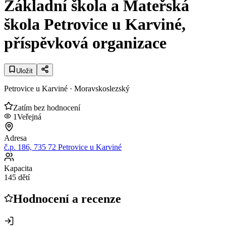
Základní škola a Mateřská
škola Petrovice u Karviné,
příspěvková organizace
Uložit
Petrovice u Karviné
· Moravskoslezský
Zatím bez hodnocení
1
Veřejná
Adresa
č.p. 186, 735 72 Petrovice u Karviné
Kapacita
145 dětí
Hodnocení a recenze