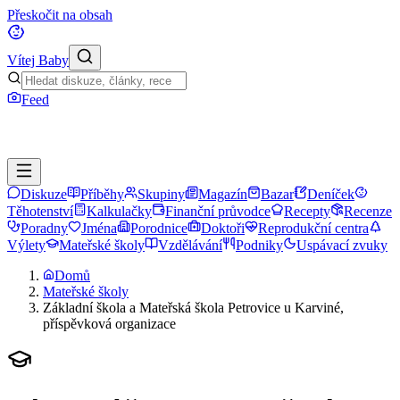
Přeskočit na obsah
Vítej Baby
Feed
Diskuze
Příběhy
Skupiny
Magazín
Bazar
Deníček
Těhotenství
Kalkulačky
Finanční průvodce
Recepty
Recenze
Poradny
Jména
Porodnice
Doktoři
Reprodukční centra
Výlety
Mateřské školy
Vzdělávání
Podniky
Uspávací zvuky
Domů
Mateřské školy
Základní škola a Mateřská škola Petrovice u Karviné,
příspěvková organizace