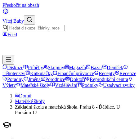
Přeskočit na obsah
Vítej Baby
Feed
Diskuze
Příběhy
Skupiny
Magazín
Bazar
Deníček
Těhotenství
Kalkulačky
Finanční průvodce
Recepty
Recenze
Poradny
Jména
Porodnice
Doktoři
Reprodukční centra
Výlety
Mateřské školy
Vzdělávání
Podniky
Uspávací zvuky
Domů
Mateřské školy
Základní škola a mateřská škola, Praha 8 - Ďáblice, U
Parkánu 17