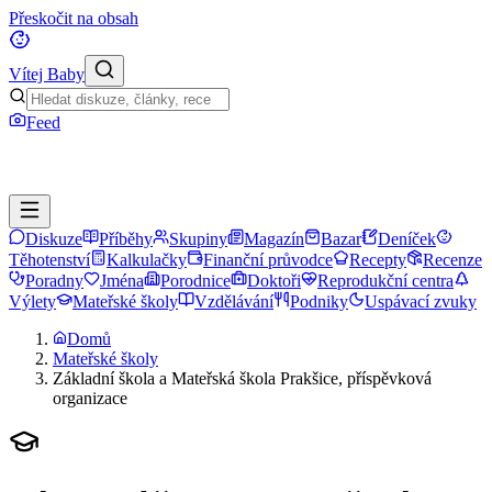
Přeskočit na obsah
Vítej Baby
Feed
Diskuze
Příběhy
Skupiny
Magazín
Bazar
Deníček
Těhotenství
Kalkulačky
Finanční průvodce
Recepty
Recenze
Poradny
Jména
Porodnice
Doktoři
Reprodukční centra
Výlety
Mateřské školy
Vzdělávání
Podniky
Uspávací zvuky
Domů
Mateřské školy
Základní škola a Mateřská škola Prakšice, příspěvková
organizace