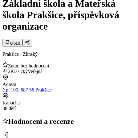
Základní škola a Mateřská
škola Prakšice, příspěvková
organizace
Uložit
Prakšice
· Zlínský
Zatím bez hodnocení
2
Klasický
Veřejná
Adresa
č.p. 100, 687 56 Prakšice
Kapacita
38 dětí
Hodnocení a recenze