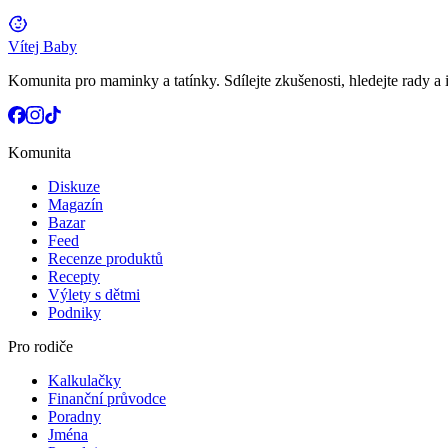
Vítej Baby
Komunita pro maminky a tatínky. Sdílejte zkušenosti, hledejte rady a i
Komunita
Diskuze
Magazín
Bazar
Feed
Recenze produktů
Recepty
Výlety s dětmi
Podniky
Pro rodiče
Kalkulačky
Finanční průvodce
Poradny
Jména