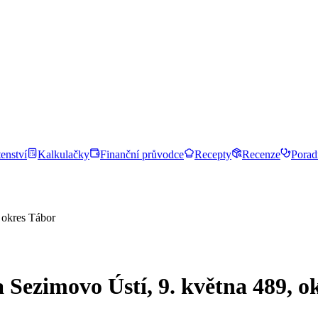
enství
Kalkulačky
Finanční průvodce
Recepty
Recenze
Porad
 okres Tábor
 Sezimovo Ústí, 9. května 489, o