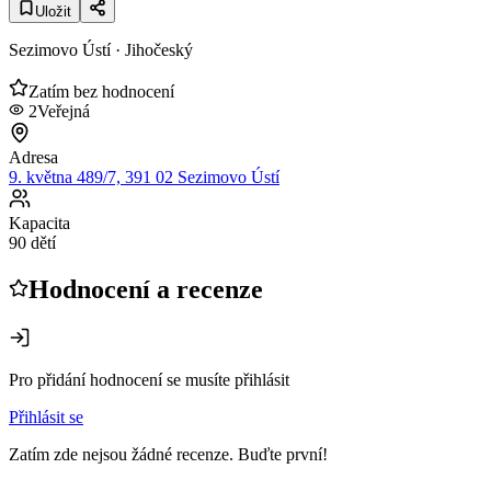
Uložit
Sezimovo Ústí
· Jihočeský
Zatím bez hodnocení
2
Veřejná
Adresa
9. května 489/7, 391 02 Sezimovo Ústí
Kapacita
90 dětí
Hodnocení a recenze
Pro přidání hodnocení se musíte přihlásit
Přihlásit se
Zatím zde nejsou žádné recenze. Buďte první!