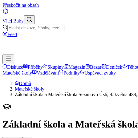
Přeskočit na obsah
Vítej Baby
Feed
Diskuze
Příběhy
Skupiny
Magazín
Bazar
Deníček
Těhot
Mateřské školy
Vzdělávání
Podniky
Uspávací zvuky
Domů
Mateřské školy
Základní škola a Mateřská škola Sezimovo Ústí, 9. května 489,
Základní škola a Mateřská škola