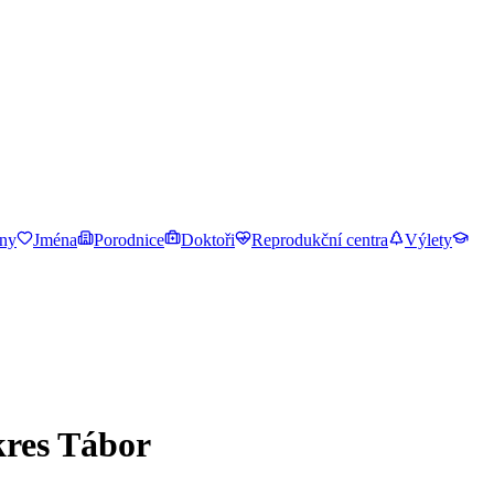
ny
Jména
Porodnice
Doktoři
Reprodukční centra
Výlety
kres Tábor